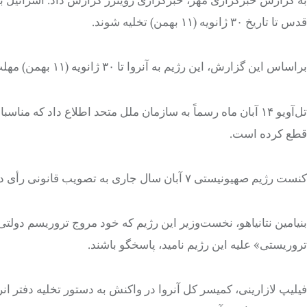
به گزارش خبرگزاری مهر، خبرگزاری رویترز گزارش داد: اسرائیل به
قدس تا تاریخ ۳۰ ژانویه (۱۱ بهمن) تخلیه شوند.
براساس
این گزارش، این رژیم به
آنروا
تا ۳۰ ژانویه (۱۱ بهمن) مهلت داد تا دفاتر خود در قدس را تعطیل کند.
تل‌آویو ۱۴ آبان ماه رسماً به سازمان ملل متحد اطلاع داد که مناسبات خود با
قطع کرده است.
کنست
رژیم صهیونیستی ۷ آبان سال جاری به تصویب قانونی رأی داد که فعالیت
بنیامین نتانیاهو، نخست‌وزیر این رژیم که خود مروج تروریسم دولتی 
تروریستی» علیه این رژیم نامید، پاسخگو باشند.
فیلیپ
لازارینی
، کمیسر کل
آنروا
در واکنش به دستور تخلیه دفتر
انر