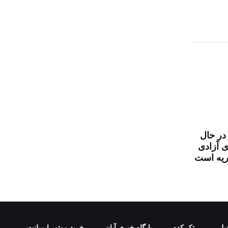
در حال
ای آزادی
ریه است
یلی
تک کده
پایگاه خبری آبان
خرید موتور ایمپلنت