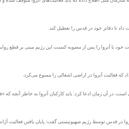
 سازمان ملل اطلاع داده که باید فعالیت‌های
آنروا
متوقف شده و دف
آنروا
را پس از مصوبه
کنست
این رژیم مبنی بر قطع روابط
آنروا
در اراضی اشغالی را ممنوع می‌کرد.
است، در آن زمان ادعا کرد: باید کارکنان آ
نروا
به خاطر آنچه که «ف
وا
در قدس توسط رژیم صهیونیستی گفت: پایان یافتن فعالیت آژان