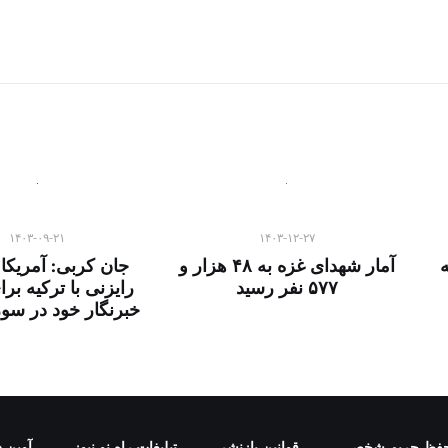
۱۴۰۳-۰۹-۲۱
۱۴۰۳-۱۲-۲۷
آمار شهدای غزه به ۴۸ هزار و
جان کربی: آمریکا 
۵۷۷ نفر رسید
رایزنی با ترکیه بر
خبرنگار خود در سو
فظ حریم شخصی
قوانین بازنشر
تبلیغات راه نو نیوز
آوین د