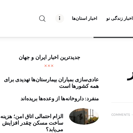
راه نو نیوز
اخبار زندگی نو
اخبار استان‌ها
درباره راه‌ نو نیوز
ارتباط با راه‌ نو نیوز
حفظ حریم شخصی
جدیدترین اخبار ایران و جهان
قوانین بازنشر
عادی‌سازی بمباران بیمارستان‌ها تهدیدی برای
تبلیغات راه نو نیوز
همه کشورها است
آوین دیلی
منفرد: داروخانه‌ها از وعده‌ها بریده‌اند
تک کده
COMMENTS
۰
الزام احتمالی اتاق امن؛ هزینه
ساخت مسکن چقدر افزایش
پایگاه خبری آبان
می‌یابد؟