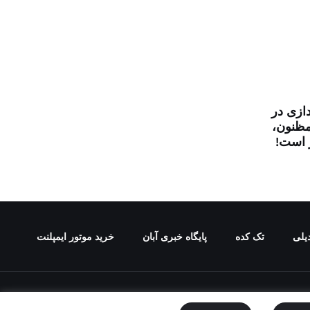
دازی در
مظنون،
ر است!
یلی
تک کده
پایگاه خبری آبان
خرید موتور ایمپلنت
ع ممنوع می باشد.