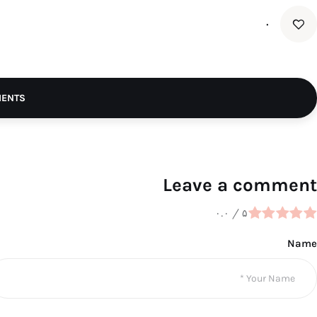
۰
MENTS
Leave a comment
۰.۰
/
۵
Name