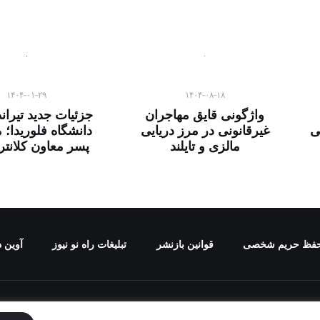
۱۴۰۴-۰۱-۲۹
۱۴۰۴-۰۸-۱۸
واژگونی قایق مهاجران
جزئیات جدید تیران
ی
غیرقانونی در مرز دریایی
دانشگاه فلوریدا؛ 
مالزی و تایلند
پسر معاون کلانت
فظ حریم شخصی
قوانین بازنشر
تبلیغات راه نو نیوز
آوین د
برای "راه نو نیوز" محفوظ است و هرگونه کپی برداری بدون ذکر منب