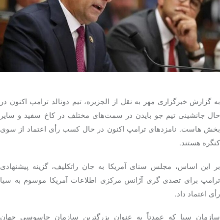
تک کده
پایگاه خبری آبان
خرید موتور ایمپلنت
به گزارش خبرگزاری مهر به نقل از الجزیره، تیم دونالد ترامپ اکنون در
ال جانشینی تیم جو
بایدن
در سمت‌های مختلف در کاخ سفید و سایر
خش
هاست
. نامزدهای ترامپ اکنون در حال کسب
رأی
اعتماد از سوی
کنگره هستند.
ر این اساس، مجلس سنای آمریکا به جان
راتکلیف
، گزینه پیشنهادی
ترامپ برای تصدی
گری
آژانس مرکزی اطلاعات آمریکا موسوم به سیا
رأی
اعتماد داد.
سازمان سیا که عمدتاً به عنوان بزرگترین سازمان جاسوسی جهان