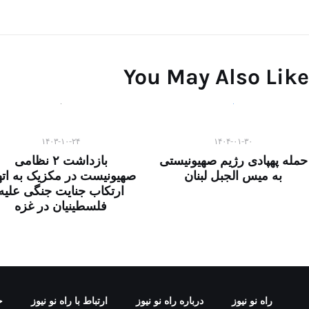
You May Also Like
۱۴۰۳-۱۰-۲۴
۱۴۰۴-۰۱-۳۰
حمله پهپادی رژیم صهیونیستی
بازداشت ۲ نظامی
به میس الجبل لبنان
صهیونیست در مکزیک به اته
ارتکاب جنایت جنگی علیه
فلسطینیان در غزه
راه نو نیوز
درباره راه‌ نو نیوز
ارتباط با راه‌ نو نیوز
ح