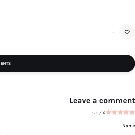
۰
MENTS
Leave a comment
۰.۰
/
۵
Name