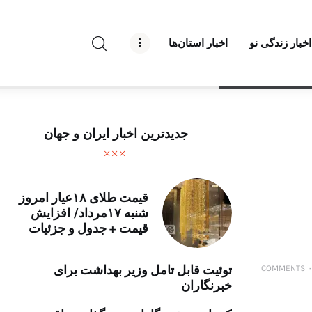
راه نو نیوز
اخبار زندگی نو
اخبار استان‌ها
درباره راه‌ نو نیوز
ارتباط با راه‌ نو نیوز
حفظ حریم شخصی
جدیدترین اخبار ایران و جهان
قوانین بازنشر
تبلیغات راه نو نیوز
قیمت طلای ۱۸عیار امروز
شنبه ۱۷مرداد/ افزایش
آوین دیلی
قیمت + جدول و جزئیات
تک کده
توئیت قابل تامل وزیر بهداشت برای
COMMENTS
۰
خبرنگاران
پایگاه خبری آبان