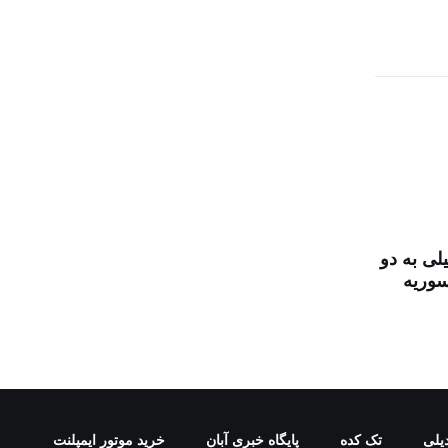
لی به دو
سوریه
یلی
تک کده
پایگاه خبری آبان
خرید موتور ایمپلنت