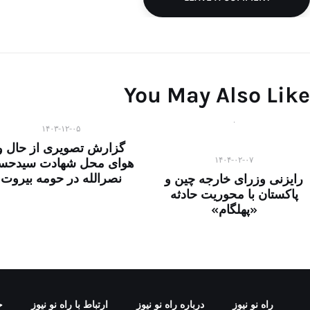
You May Also Like
۱۴۰۳-۱۲-۰۵
گزارش تصویری از حال و
۱۴۰۴-۰۲-۰۷
هوای محل شهادت سیدحس
نصرالله در حومه بیروت
رایزنی وزرای خارجه چین و
پاکستان با محوریت حادثه
«پهلگام»
راه نو نیوز
درباره راه‌ نو نیوز
ارتباط با راه‌ نو نیوز
ح