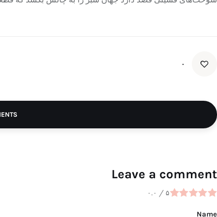
۰
MENTS
Leave a comment
۰.۰
/
۵
Name