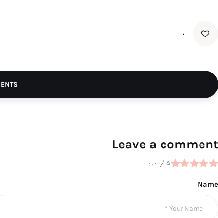
۰
MENTS
Leave a comment
۰.۰
/
۵
Name