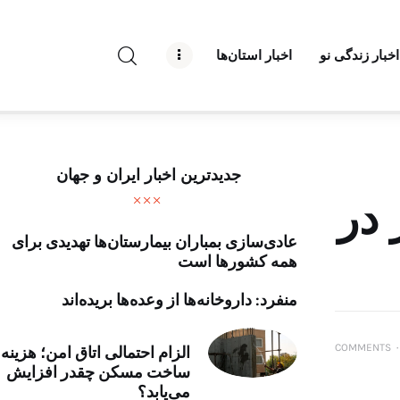
راه نو نیوز
اخبار زندگی نو
اخبار استان‌ها
درباره راه‌ نو نیوز
ارتباط با راه‌ نو نیوز
حفظ حریم شخصی
جدیدترین اخبار ایران و جهان
قوانین بازنشر
 در
عادی‌سازی بمباران بیمارستان‌ها تهدیدی برای
تبلیغات راه نو نیوز
همه کشورها است
آوین دیلی
منفرد: داروخانه‌ها از وعده‌ها بریده‌اند
تک کده
COMMENTS
۰
الزام احتمالی اتاق امن؛ هزینه
ساخت مسکن چقدر افزایش
پایگاه خبری آبان
می‌یابد؟