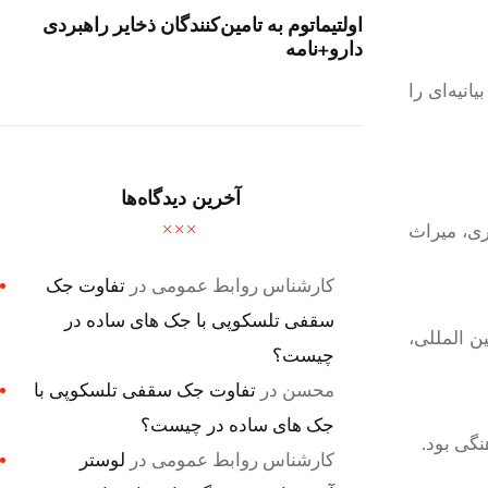
اولتیماتوم به تامین‌کنندگان ذخایر راهبردی
دارو+نامه
ر نمایشگاه «کیش اکسپو ۲۰۲۵» شرکت کرده، بیانیه‌ای را
آخرین دیدگاه‌ها
 پویای توسعه تجاری، میراث
کارشناس روابط عمومی
در
تفاوت جک
سقفی تلسکوپی با جک های ساده در
ن المللی،
چیست؟
محسن
در
تفاوت جک سقفی تلسکوپی با
جک های ساده در چیست؟
نگی بود.
کارشناس روابط عمومی
در
لوستر