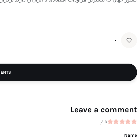
۰
MENTS
Leave a comment
۰.۰
/
۵
Name