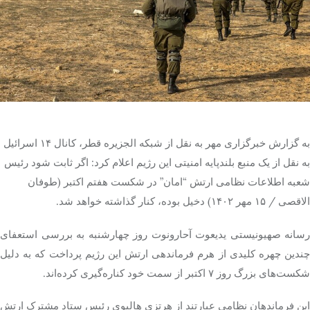
تک کده
پایگاه خبری آبان
خرید موتور ایمپلنت
به گزارش خبرگزاری مهر به نقل از شبکه الجزیره قطر، کانال ۱۴ اسرائیل
به نقل از یک منبع بلندپایه امنیتی این رژیم اعلام کرد: اگر ثابت شود رئیس
شعبه اطلاعات نظامی ارتش “امان” در شکست هفتم اکتبر (طوفان
الاقصی / ۱۵ مهر ۱۴۰۲) دخیل بوده، کنار گذاشته خواهد شد.
رسانه صهیونیستی
یدیعوت
آحارونوت
روز چهارشنبه به بررسی استعفای
چندین چهره کلیدی از هرم فرماندهی ارتش این رژیم پرداخت که به دلیل
شکست‌های بزرگ روز ۷ اکتبر از سمت خود کناره‌گیری کرده‌اند.
این فرماندهان نظامی عبارتند از هرتزی
هالیوی
رئیس ستاد مشترک ارتش