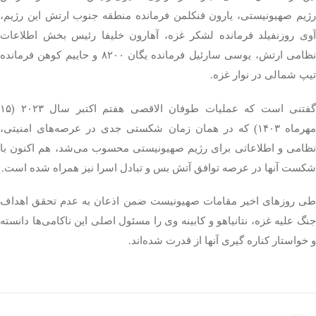
ژیم صهیونیستی،
یارون
فنکلمن
فرمانده منطقه جنوب ارتش این رژیم،
وی
روزنفیلد
فرمانده لشکر غزه،
آهارون
خلیفا
رئیس بخش اطلاعات
ظامی ارتش،
یوسی
سارئیل
فرمانده یگان ۸۲۰۰ و
حاییم
کوهن
فرمانده
تیپ شمالی در نوار غزه.
گفتنی است که عملیات طوفان الاقصی هفتم اکتبر سال ۲۰۲۳ (۱۵
مهرماه ۱۴۰۳) که در همان زمان شکستی جدی در عرصه‌های امنیتی،
نظامی و اطلاعاتی برای رژیم صهیونیستی محسوب می‌شد، هم اکنون با
شکست آنها در عرصه توافق آتش بس و تبادل اسرا نیز همراه شده است.
طی روزهای اخیر مقامات صهیونیست ضمن اذعان به عدم تحقق اهداف
جنگ علیه غزه، نتانیاهو و کابینه وی را مسئول اصلی این ناکامی‌ها دانسته
و خواستار کناره
گیری
آنها از قدرت شده‌اند.