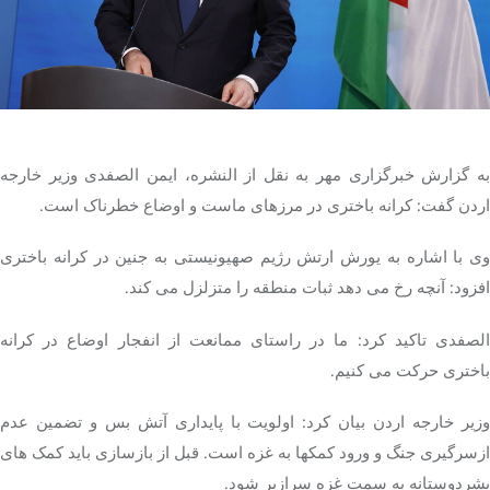
تک کده
پایگاه خبری آبان
خرید موتور ایمپلنت
به گزارش خبرگزاری مهر به نقل از النشره، ایمن الصفدی وزیر خارجه
اردن گفت: کرانه باختری در مرزهای ماست و اوضاع خطرناک است.
وی با اشاره به یورش ارتش رژیم صهیونیستی به جنین در کرانه باختری
افزود: آنچه رخ می دهد ثبات منطقه را متزلزل می کند.
الصفدی تاکید کرد: ما در راستای ممانعت از انفجار اوضاع در کرانه
باختری حرکت می کنیم.
وزیر خارجه اردن بیان کرد: اولویت با پایداری آتش بس و تضمین عدم
ازسرگیری جنگ و ورود کمکها به غزه است. قبل از بازسازی باید کمک های
بشردوستانه به سمت غزه سرازیر شود.