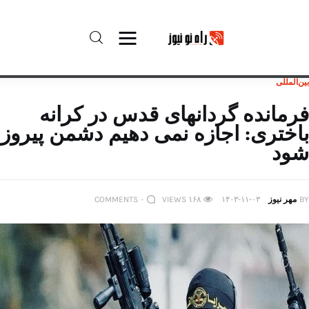
بین‌المللی
راه نو نیوز
فرمانده گردانهای قدس در کرانه
باختری: اجازه نمی دهیم دشمن پیروز
درباره راه‌ نو نیوز
شود
ارتباط با راه‌ نو نیوز
BY
مهر نیوز
۱۴۰۳-۱۱-۰۳
۱۶۸
VIEWS
۰
COMMENTS
حفظ حریم شخصی
قوانین بازنشر
تبلیغات راه نو نیوز
آوین دیلی