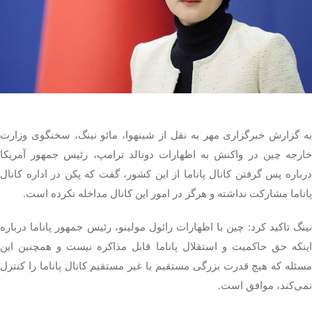
تک کده
پایگاه خبری آبان
خرید موتور ایمپلنت
به گزارش خبرگزاری مهر به نقل از شینهوا، مائو نینگ، سخنگوی وزارت
خارجه چین در واکنش به اظهارات دونالد ترامپ، رئیس جمهور آمریکا
درباره پس گرفتن کانال پاناما از این کشور، گفت که پکن در اداره کانال
پاناما مشارکت نداشته و هرگز در امور این کانال مداخله نکرده است.
نینگ تاکید کرد: چین با اظهارات رائول مولینو، رئیس جمهور پاناما درباره
اینکه حق حاکمیت و استقلال پاناما قابل مذاکره نیست و همچنین این
مسئله که هیچ قدرت بزرگی مستقیم یا غیر مستقیم کانال پاناما را کنترل
نمی‌کند، موافق است.