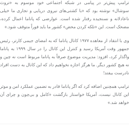
ترامپ پیش‌تر در پیامی در شبکه اجتماعی خود موسوم به «تروث
سوشال» نوشته بود که «با کشتی‌های نیروی دریایی و تجاری ما خیلی
ناعادلانه و نسنجیده رفتار شده است. عوارضی که پاناما اعمال کرده،
مضحک است. این «تلکه کردن محض» کشور ما باید فوراً متوقف شود.»
وی با انتقاد از معاهده ۱۹۷۷ کانال پاناما که به امضای جیمی کارتر، رئیس
جمهور وقت آمریکا رسید و کنترل این کانال را در سال ۱۹۹۹ به پاناما
واگذار کرد، افزود: مدیریت موضوع صرفاً به پاناما مربوط است نه چین و
نه هیچ کشور دیگر. ما هرگز اجازه نخواهیم داد که این کانال به دست افراد
نادرست بیفتد!
ترامپ همچنین اضافه کرد که اگر پاناما قادر به تضمین عملکرد امن و موثر
این کانال نیست، آمریکا خواستار بازگشت «کامل و بی‌چون و چرای آن
خواهد شد.»