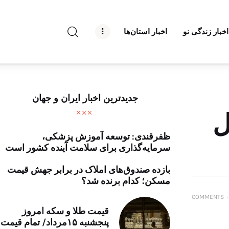
راه نو نیوز
اخبار زندگی نو
اخبار استان‌ها
درباره راه‌ نو نیوز
ارتباط با راه‌ نو نیوز
حفظ حریم شخصی
جدیدترین اخبار ایران و جهان
قوانین بازنشر
ل
ظفرقندی: توسعه آموزش پزشکی،
تبلیغات راه نو نیوز
سرمایه‌گذاری برای سلامت آینده کشور است
آوین دیلی
بازده صندوق‌های املاک در برابر جهش قیمت
مسکن؛ کدام برنده شد؟
تک کده
COMMENTS
۰
قیمت طلا و سکه امروز
پایگاه خبری آبان
پنجشنبه ۱۵مرداد/ تمام قیمت