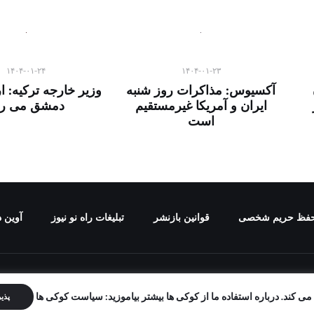
۱۴۰۴-۰۱-۲۴
۱۴۰۴-۰۱-۲۳
آکسیوس: مذاکرات روز شنبه
وزیر خارجه ترکیه: ا
ایران و آمریکا غیرمستقیم
دمشق می رو
است
فظ حریم شخصی
قوانین بازنشر
تبلیغات راه نو نیوز
آوین د
برای "راه نو نیوز" محفوظ است و هرگونه کپی برداری بدون ذکر منب
ی کند. درباره استفاده ما از کوکی ها بیشتر بیاموزید: سیاست کوکی ها
پذی