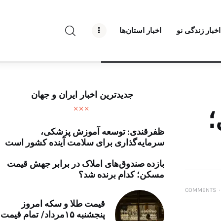
راه نو نیوز
اخبار زندگی نو
اخبار استان‌ها
درباره راه‌ نو نیوز
ارتباط با راه‌ نو نیوز
حفظ حریم شخصی
جدیدترین اخبار ایران و جهان
قوانین بازنشر
؛
ظفرقندی: توسعه آموزش پزشکی،
تبلیغات راه نو نیوز
سرمایه‌گذاری برای سلامت آینده کشور است
آوین دیلی
بازده صندوق‌های املاک در برابر جهش قیمت
مسکن؛ کدام برنده شد؟
تک کده
COMMENTS
۰
قیمت طلا و سکه امروز
پایگاه خبری آبان
پنجشنبه ۱۵مرداد/ تمام قیمت