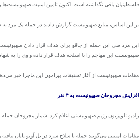
فلسطینیان باقی نگذاشته است. اکنون تامین امنیت صهیونیست‌ها 
بر این اساس، منابع
صهیونیست
گزارش دادند در حمله یک مرد به 
ین مرد طی این حمله از چاقو برای هدف
قرار دادن
صهیونیست‌ه
صهیونیست این مهاجم را با اسلحه هدف قرار داده و وی را به شه
مقامات صهیونیست از آغاز تحقیقات پیرامون این ماجرا خبر می‌دهن
افزایش مجروحان صهیونیست به ۴ نفر
رادیو تلویزیون رژیم صهیونیستی اعلام کرد: شمار مجروحان حمله ب
مقامات امنیتی می‌گویند حمله با سلاح سرد در
تل
آویو
پایان
نیافته
و