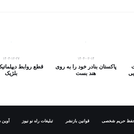
۱۴۰۳-۱۲-۲۷
۱۴۰۴-۰۲-۱۴
پاکستان بنادر خود را به روی
قطع روابط دیپلماتیک 
یی
هند بست
بلژیک
فظ حریم شخصی
قوانین بازنشر
تبلیغات راه نو نیوز
آوین د