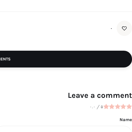
۰
MENTS
Leave a comment
۰.۰
/
۵
Name