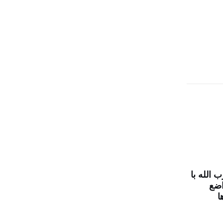
الله با
واضع
ا