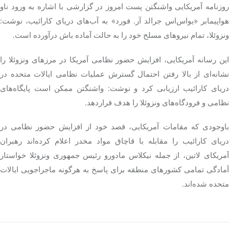
روزنامه آمریکایی واشنگتن پست امروز در گزارشی با اشاره به ورود ناو
واپیمابر «
یواس‌اس
جرالد
آر
. فورد» به آب‌های دریای کارائیب، نوشت:
ونزوئلا، تمام نیروهای مسلح خود را به حالت آماده
باش
درآورده است.
این رسانه آمریکایی، افزایش حضور نظامی آمریکا در مرزهای ونزوئلا را
نشانه‌ای از بالا رفتن احتمال گسترش عملیات نظامی ایالات متحده در
دریای کارائیب ارزیابی کرد و نوشت: واشنگتن ممکن است پایگاه‌های
نظامی و فرودگاه‌های ونزوئلا را هدف
قراردهد
.
باوجودی که مقامات آمریکایی، قصد خود از افزایش حضور نظامی در
دریای کارائیب را مقابله با قاچاق مواد مخدر اعلام کرده‌اند رهبران
آمریکای لاتین، از جمله نیکلاس مادورو رئیس جمهوری ونزوئلا خواستار
آمادگی تمامی کشورهای منطقه برای پاسخ به هرگونه ماجراجویی ایالات
متحده شده‌اند.