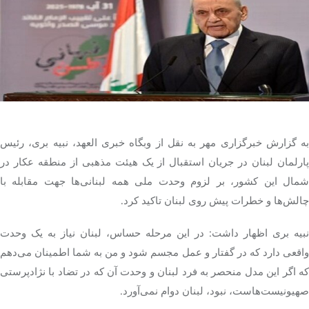
تک کده
پایگاه خبری آبان
خرید موتور ایمپلنت
‌به گزارش خبرگزاری مهر به نقل از
وبگاه
خبری
العهد
،
نبیه
بری
، رئیس
ارلمان لبنان در جریان استقبال از یک هیئت مذهبی از منطقه
عکار
در
شمال این کشور، بر لزوم وحدت ملی همه لبنانی‌ها جهت مقابله با
چالش‌ها و خطرات پیش روی لبنان تاکید کرد.
نبیه
بری
اظهار داشت: در این مرحله حساس، لبنان نیاز به یک وحدت
واقعی دارد که در گفتار و عمل مجسم شود و من به شما اطمینان می‌دهم
که اگر این مدل منحصر به فرد لبنان و وحدت آن که در تضاد با نژادپرستی
صهیونیست‌هاست، نبود، لبنان دوام نمی‌آورد.