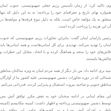
وی تاکید کرد: از زمان تأسیس رژیم جعلی صهیونیستی، جنوب لبنان
همواره بهای تاریخ و جغرافیای خود را پرداخته؛ نه به این دلیل که تنها
متعلق به یک مؤلفه خاص است، بلکه به دلیل تنوع فرقه‌ها و مولفه‌ها در
آن این هزینه را پرداخت کرده است.
رئیس پارلمان لبنان گفت: بنابراین تجاوزات رژیم صهیونیستی که جنوب
لبنان را تهدید می‌کند، تهدیدی برای کل لبنانی‌هاست و همه لبنانی‌ها باید
تلاش‌های خود را متحد و هماهنگ کرده و با اتحاد، مقابل این خطرات و
چالش‌ها بایستند.
بیه
بری
ادامه داد: من بار دیگر از همه مردم لبنان به ویژه ساکنان مناطق
شمالی که در دوره تجاوزات دشمن صهیونیستی علیه کشور ما از آوارگان
مناطق جنوبی و
ضاحیه
بیروت استقبال و پذیرایی کردند، قدردانی می‌کنم.
این مقام لبنانی در ادامه سخنان خود به نقض مکرر توافق آتش بس
توسط دشمن صهیونیستی پرداخته و اظهار داشت: کمیته مکانیسم (کمیته
ناظر بر اجرای آتش بس) و نیز کشورهای حامی این توافق باید