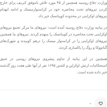
وزارت دفاع روسیه همچنین از ۴۵ مورد تلاش ناموفق کی‌یف برای خارج
کردن نیروهای تحت محاصره خود در
کراسنوارمیسک
و ادامه انهدام
نیروهای اوکراینی در محدوده
کوپیانسک
خبر داد.
در بیانیه وزارت دفاع روسیه آمده است: نیروهای ما مرکز تجمع نیروهای
وکراینی تحت محاصره در
کوبیانسک
را منهدم کردند. نیروهای ما همچنین
یروهای اوکراینی را در
کراسنوار
میسک
را درهم کوبیدند و شهرک‌های
گناتووکا
و
روگ
را پاکسازی کردند.
همچنین در این بیانیه از تداوم پیشروی نیروهای روسی در عمق
استحکامات ارتش اوکراین و کشتن ۱۶۹۵ نفر از آنها طی هفت روز گذشته
خبر داده شده است.
۰