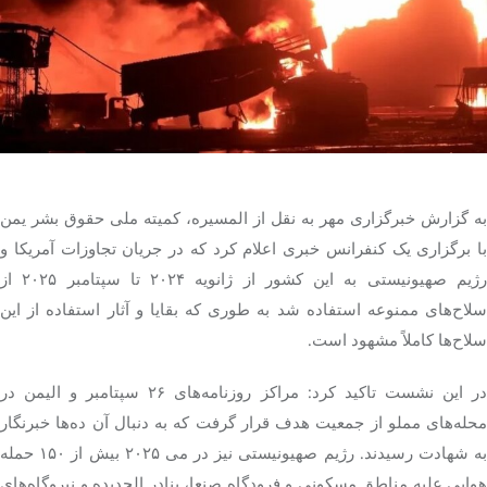
تک کده
پایگاه خبری آبان
خرید موتور ایمپلنت
به گزارش خبرگزاری مهر به نقل از المسیره، کمیته ملی حقوق بشر یمن
با برگزاری یک کنفرانس خبری اعلام کرد که در جریان تجاوزات آمریکا و
ژیم صهیونیستی به این کشور از ژانویه
۲۰۲۴
تا سپتامبر
۲۰۲۵
از
سلاح‌های ممنوعه استفاده شد به طوری که بقایا و آثار استفاده از این
سلاح‌ها کاملاً مشهود است.
ر این نشست تاکید کرد: مراکز روزنامه‌های ۲۶ سپتامبر و
الیمن
در
محله‌های مملو از جمعیت هدف قرار گرفت که به دنبال آن ده‌ها خبرنگار
ه شهادت رسیدند. رژیم صهیونیستی نیز در می
۲۰۲۵
بیش از ۱۵۰ حمله
هوایی علیه مناطق مسکونی و فرودگاه
صنعا
، بنادر
الحدیده
و نیروگاه‌های