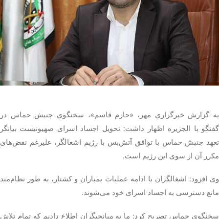
تک کده
پایگاه خبری آبان
خرید موتور ایمپلنت
ه گزارش خبرگزاری مهر،
«حازم
قاسم»، سخنگوی جنبش حماس در
گفتگو با الجزیره اظهار داشت: تحویل اجساد اسرای صهیونیست بیانگر
تعهد جنبش حماس با توافق آتش‌بس با رژیم اشغالگر، علیرغم نقض‌های
مکرر آن از سوی این رژیم است.
وی افزود: اشغالگران با ادامه عملیات بمباران و کشتار، به طور نظام‌مند
مانع دسترسی به اجساد اسرای خود می‌شوند.
خنگوی حماس تصریح کرد: ما به
میانجیگران
اطلاع دادیم که تمام تلاش