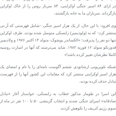
در ازای ۸۴ اسیر جنگی اوکراینی، ۸۴ سرباز روس را از خاک اوکراین
بازگرداند. سربازان ما به خانه بازگشتند.
وی افزود: با این حال، از یک هزار اسیر جنگی -شامل فهرستی که آر.تی
منتشر کرد- که به (ولودیمیر) زلنسکی متوسل شده بودند، طرف اوکراین
تنها دو نفر را پذیرفت؛ «الکساندر بویچوک، متولد ۱۴ اکتبر ۱۹۷۶ و ولادیمیر
فدورنکو متولد ۱۶ فوریه ۱۹۸۲. شاید می‌ترسند که آنها در اسارت روسیه
کاملا نظرشان تغییر کرده باشد!»
شبکه تلویزیونی ارشاتودی ششم آگوست نامه‌ای را با نام و امضای یک
هزار اسیر اوکراینی منتشر کرد که مقامات این کشور آنها را از فهرست
تبادل حذف کرده بودند.
این اسرا در طومار مذکور خطاب به زلنسکی، خواستار آغاز «تبادل
صادقانه» اسرای جنگی شدند و انتخاب گزینشی ۵۰ تا ۱۰۰ نفر در ماه از
سوی رژیم کی‌یف را نکوهش کردند.