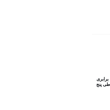
افزایش تولید ۱۶۶ برابری
 طی پنج