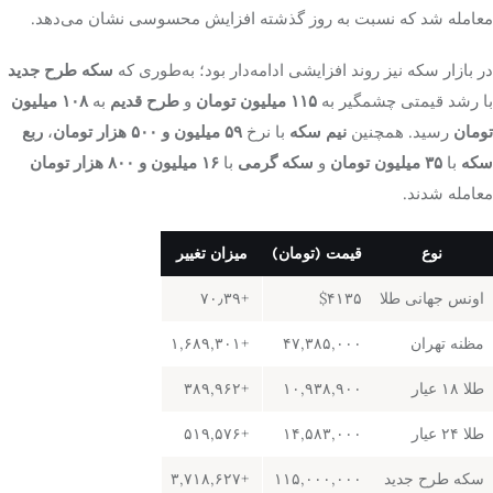
معامله شد که نسبت به روز گذشته افزایش محسوسی نشان می‌دهد.
در بازار سکه نیز روند افزایشی ادامه‌دار بود؛ به‌طوری که
سکه طرح جدید
با رشد قیمتی چشمگیر به
۱۱۵ میلیون تومان
و
طرح قدیم
به
۱۰۸ میلیون
تومان
رسید. همچنین
نیم‌ سکه
با نرخ
۵۹ میلیون و ۵۰۰ هزار تومان
،
ربع‌
سکه
با
۳۵ میلیون تومان
و
سکه گرمی
با
۱۶ میلیون و ۸۰۰ هزار تومان
معامله شدند.
نوع
قیمت (تومان)
میزان تغییر
اونس جهانی طلا
$۴۱۳۵
+۷۰٫۳۹
مظنه تهران
۴۷,۳۸۵,۰۰۰
+۱,۶۸۹,۳۰۱
طلا ۱۸ عیار
۱۰,۹۳۸,۹۰۰
+۳۸۹,۹۶۲
طلا ۲۴ عیار
۱۴,۵۸۳,۰۰۰
+۵۱۹,۵۷۶
سکه طرح جدید
۱۱۵,۰۰۰,۰۰۰
+۳,۷۱۸,۶۲۷