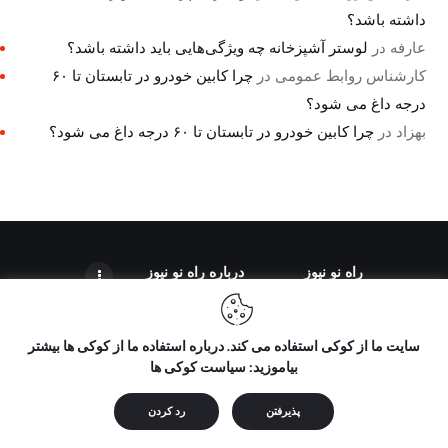
داشته باشد؟
عارفه
در
لوستر آشپزخانه چه ویژگی‌هایی باید داشته باشد؟
کارشناس روابط عمومی
در
چرا کابین خودرو در تابستان تا ۶۰
درجه داغ می شود؟
بهزاد
در
چرا کابین خودرو در تابستان تا ۶۰ درجه داغ می شود؟
راه نو نیوز
درباره راه‌ نو نیوز
سایت ما از کوکی استفاده می کند. درباره استفاده ما از کوکی ها بیشتر
بیاموزید: سیاست کوکی ها
تمامی حقوق مطالب برای "راه نو نیوز" محفوظ است و هرگونه کپی
برداری بدون ذکر منبع ممنوع می باشد.
پذیرفتن
رد کردن