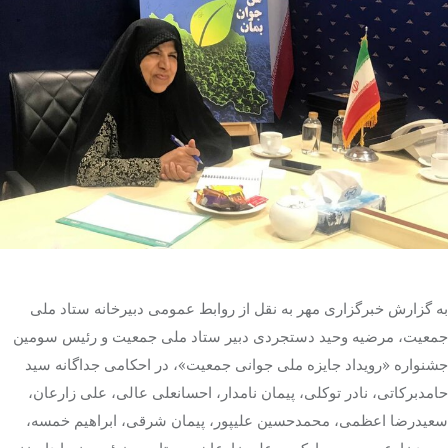
تک کده
پایگاه خبری آبان
خرید موتور ایمپلنت
به گزارش خبرگزاری مهر به نقل از روابط عمومی دبیرخانه ستاد ملی
جمعیت، مرضیه وحید دستجردی دبیر ستاد ملی جمعیت و رئیس سومین
جشنواره «رویداد جایزه ملی جوانی جمعیت»، در احکامی جداگانه سید
حامدبرکاتی
، نادر توکلی، پیمان نامدار، احسانعلی عالی، علی زارعان،
سعیدرضا اعظمی، محمدحسین علیپور، پیمان شرقی، ابراهیم خمسه،