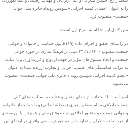
سعید زارع، حسین مبارکی و علی زارعان و مهتاب
رضیئی
و نیما داورزنی
را به عنوان اعضای کمیته اجرایی «سومین رویداد جایزه ملی جوانی
جمعیت» منصوب کرد.
متن کامل این احکام به شرح ذیل است:
در راستای تحقق و اجرای ماده (۱۹) قانون حمایت از خانواده و جوانی
جمعیت مصوب ۲۴/۷/۱۴۰۰ مبنی بر فرهنگ‌سازی در حوزه جوانی
جمعیت و ایجاد مشوق‌های مؤثر در جهت ازدواج و
فرزندآوری
و با عنایت
به مراتب شایستگی‌های علمی، اجرایی و تجارب ارزنده شما به عنوان
«عضو کمیته اجرایی سومین رویداد جایزه ملی جوانی جمعیت» منصوب
می‌شوید.
امید است با استعانت از خدای متعال و عنایت به سیاست‌های کلی
جمعیت ابلاغی مقام معظم رهبری (مدظله
العالی
) و با حمایت از خانواده
و جوانی جمعیت و منشور اخلاقی دولت وفاق ملی و همچنین با بهره‌مندی
از خرد صاحب‌نظران و تجارب ارزنده خویش، سعی وافری در ارتقای این