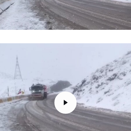
تک کده
پایگاه خبری آبان
خرید موتور ایمپلنت
مایشگر
یدیو