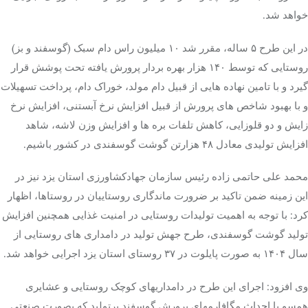
خواهد شد.
در این طرح ۵ ساله، مقرر شد ۱۰ میلیون راس دام سبک (گوسفند و بز)
روستایی که توسط ۱۴۰ هزار بهره بردار پرورش یافته تحت پوشش قرار
گیرد و با تامین نهاده هایی از قبیل دام مولد، خوراک دام، پرداخت تسهیلات
و با بهبود شاخص های پرورش از قبیل افزایش نرخ آبستنی، افزایش نرخ
زایش و دو قلوزایی، کاهش تلفات بره ها و افزایش وزن لاشه، شاهد
افزایش تولیدی معادل ۴۸ هزارتن گوشت گوسفندی در کشور باشیم.
محمد علی حاتمی زاده رئیس سازمان جهادکشاورزی استان یزد نیز در
این زمینه ضمن تاکید بر ضرورت ماندگاری روستاییان در روستاها، اظهار
کرد: با توجه به اهمیت تولیدات روستایی در امنیت غذایی همچنین افزایش
تولید گوشت گوسفندی، طرح جهش تولید در دامداری های روستایی از
سال ۱۴۰۴ به صورت پایلوت در ۳۷ روستای استان یزد اجرایی خواهد شد.
وی افزود: اجرای این طرح در دامداریهای کوچک روستایی و عشایری
همسو با احداث مگافارمهای پرورش گوسفند پرتولید که بصورت صنعتی