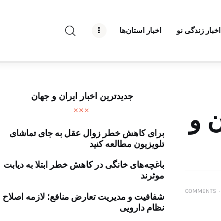
راه نو نیوز
اخبار زندگی نو
اخبار استان‌ها
درباره راه‌ نو نیوز
ارتباط با راه‌ نو نیوز
حفظ حریم شخصی
جدیدترین اخبار ایران و جهان
قوانین بازنشر
 و
برای کاهش خطر زوال عقل به جای تماشای
تبلیغات راه نو نیوز
تلویزیون مطالعه کنید
آوین دیلی
باغچه‌های خانگی در کاهش خطر ابتلا به دیابت
موثرند
تک کده
COMMENTS
۰
شفافیت و مدیریت تعارض منافع؛ لازمه اصلاح
پایگاه خبری آبان
نظام دارویی