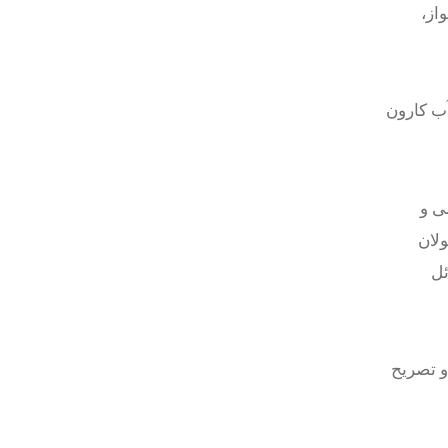
ارون در اهواز،
آب کارون
ی و
لان
ئل
و تصریح