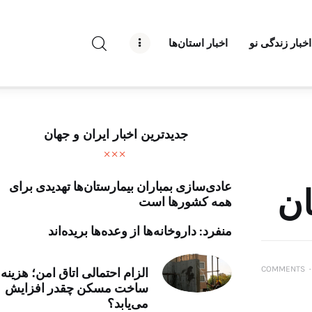
راه نو نیوز
اخبار زندگی نو
اخبار استان‌ها
درباره راه‌ نو نیوز
ارتباط با راه‌ نو نیوز
حفظ حریم شخصی
جدیدترین اخبار ایران و جهان
قوانین بازنشر
عادی‌سازی بمباران بیمارستان‌ها تهدیدی برای
تبلیغات راه نو نیوز
ان
همه کشورها است
آوین دیلی
منفرد: داروخانه‌ها از وعده‌ها بریده‌اند
تک کده
COMMENTS
۰
الزام احتمالی اتاق امن؛ هزینه
ساخت مسکن چقدر افزایش
پایگاه خبری آبان
می‌یابد؟