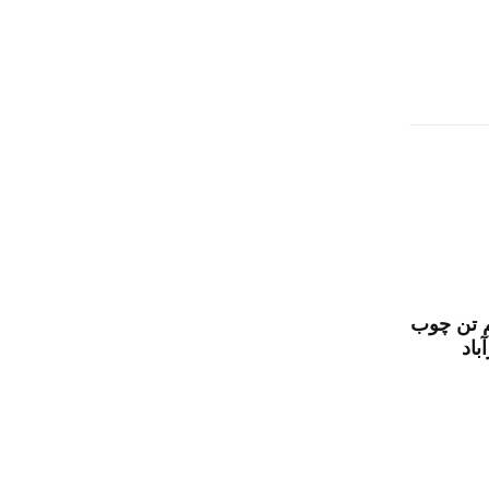
 تن چوب
باد