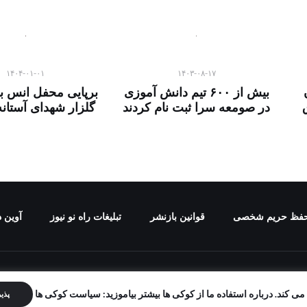
۱۴۰۴-۰۱-۰۱
۱۴۰۳-۰۸-۱۷
بیش از ۶۰۰ تیم دانش آموزی
برپایی محفل انس با
در صومعه سرا ثبت نام کردند
گلزار شهدای آستانه
فظ حریم شخصی
قوانین بازنشر
تبلیغات راه نو نیوز
آوین د
برای "راه نو نیوز" محفوظ است و هرگونه کپی برداری بدون ذکر منب
ی کند. درباره استفاده ما از کوکی ها بیشتر بیاموزید: سیاست کوکی ها
پذی