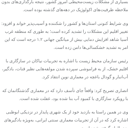
بسیاری از مشکلات زیست‌محیطی امروز کشور، نتیجه بارگذاری‌های بدون
ملاحظه ظرفیت‌های اکولوژیک در دهه‌های گذشته بوده است.
تک کده
وی شرایط کنونی استان‌ها و کشور را شکننده و آسیب‌پذیر خواند و افزود:
پایگاه خبری آبان
تغییر اقلیم این مشکلات را تشدید کرده است؛ به طوری که منطقه غرب
آسیا شاهد افزایش دمایی بیش از میانگین جهانی ۱.۲ درجه است که این
خرید موتور ایمپلنت
امر به تشدید خشکسالی‌ها دامن زده است.
رئیس سازمان محیط زیست با اشاره به تجربیات نیاکان در سازگاری با
اقلیم خشک، از به فراموشی سپرده شدن مولفه‌هایی نظیر قنات، بادگیر،
آب‌انبار و گودال باغچه در معماری نوین انتقاد کرد.
انصاری تصریح کرد: واقعاً جای تأسف دارد که در معماری گذشتگانمان که
با رویکرد سازگاری با کمبود آب بنا شده بود، غفلت شده است.
وی در همین راستا به بازدید خود از یک شهری پایدار در نزدیکی ابوظبی
اشاره کرد که در آن از تجربیات معماری سنتی ایرانی، به‌ویژه بادگیرهای
یزد، الهام گرفته شده است.