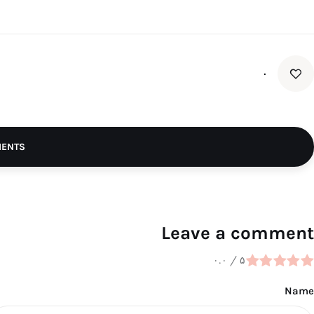
۰
MENTS
Leave a comment
۰.۰
/
۵
Name