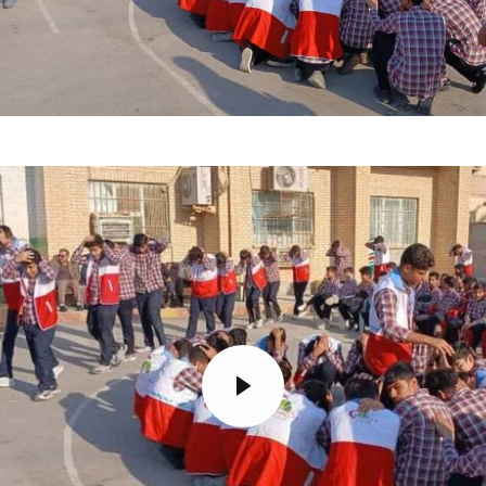
تک کده
پایگاه خبری آبان
خرید موتور ایمپلنت
مایشگر
یدیو