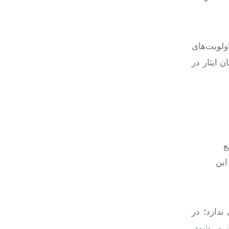
لویت‌های
 ایثار در
ع
این
دارد؛ در
 می‌شود،