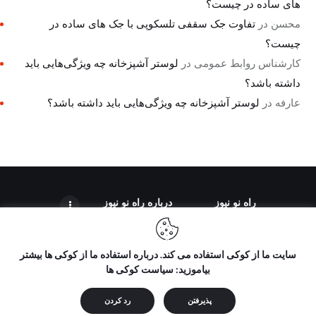
های ساده در چیست؟
محسن
در
تفاوت جک سقفی تلسکوپی با جک های ساده در
چیست؟
کارشناس روابط عمومی
در
لوستر آشپزخانه چه ویژگی‌هایی باید
داشته باشد؟
عارفه
در
لوستر آشپزخانه چه ویژگی‌هایی باید داشته باشد؟
راه نو نیوز
درباره راه‌ نو نیوز
سایت ما از کوکی استفاده می کند. درباره استفاده ما از کوکی ها بیشتر
بیاموزید: سیاست کوکی ها
تمامی حقوق مطالب برای "راه نو نیوز" محفوظ است و هرگونه کپی
برداری بدون ذکر منبع ممنوع می باشد.
پذیرفتن
رد کردن