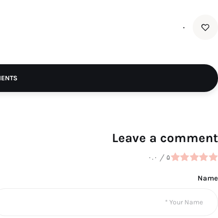
۰
MENTS
Leave a comment
۰.۰
/
۵
Name