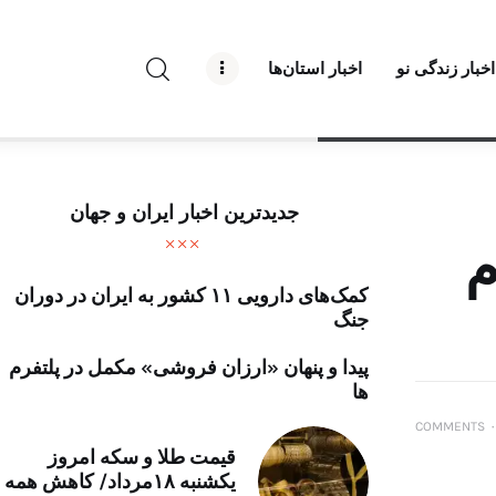
راه نو نیوز
اخبار زندگی نو
اخبار استان‌ها
درباره راه‌ نو نیوز
ارتباط با راه‌ نو نیوز
حفظ حریم شخصی
جدیدترین اخبار ایران و جهان
قوانین بازنشر
 مصدوم
کمک‌های دارویی ۱۱ کشور به ایران در دوران
تبلیغات راه نو نیوز
جنگ
آوین دیلی
پیدا و پنهان «ارزان فروشی» مکمل در پلتفرم
ها
تک کده
COMMENTS
۰
قیمت طلا و سکه امروز
پایگاه خبری آبان
یکشنبه ۱۸مرداد/ کاهش همه