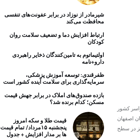
خرید موتور ایمپلنت
شیرمادر از نوزاد در برابر عفونت‌های تنفسی
محافظت می‌کند
ارتباط افزایش دما و تضعیف سلامت روان
کودکان
اولتیماتوم به تامین‌کنندگان ذخایر راهبردی
دارو+نامه
ظفرقندی: توسعه آموزش پزشکی،
سرمایه‌گذاری برای سلامت آینده کشور است
بازده صندوق‌های املاک در برابر جهش قیمت
مسکن؛ کدام برنده شد؟
راسر کشور
 جنگلبان و همیار طبیعت استان اصفهان
قیمت طلا و سکه امروز
پنجشنبه ۱۵مرداد/ تمام قیمت
یز در سطح
ها بر مدار افزایش + جدول