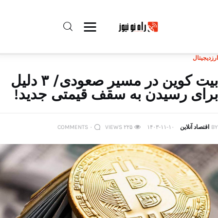
ارزدیجیتال
راه نو نیوز
بیت‌ کوین در مسیر صعودی/ ۳ دلیل
برای رسیدن به سقف قیمتی جدید!
درباره راه‌ نو نیوز
ارتباط با راه‌ نو نیوز
BY
اقتصاد آنلاین
۱۴۰۳-۱۱-۱۰
۲۲۵
VIEWS
۰
COMMENTS
حفظ حریم شخصی
قوانین بازنشر
تبلیغات راه نو نیوز
آوین دیلی