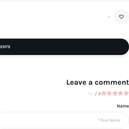
۰
MENTS
Leave a comment
۰.۰
/
۵
Name