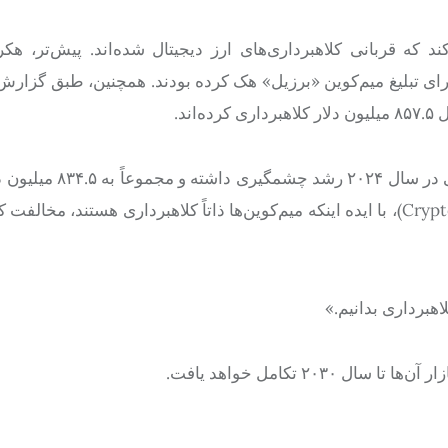
ند که قربانی کلاهبرداری‌های ارز دیجیتال شده‌اند. پیش‌تر، ه
 پیشین برزیل، ژایر بولسونارو (Jair Bolsonaro)، را برای تبلیغ میم‌کوین «برزیل» هک کرده بودند. همچنین، طبق
ند.
در همین راستا، گزارش‌ها حاکی از آنند که کلاهبرداری‌های کری
است. با این وجود، کی یانگ جو، مدیرعامل کریپتوکوانت (CryptoQuant)، با ایده اینکه میم‌کوین‌ها ذاتاً کلاهبرداری هست
اهبرداری بدانیم.»
۲۰ تکامل خواهد یافت.