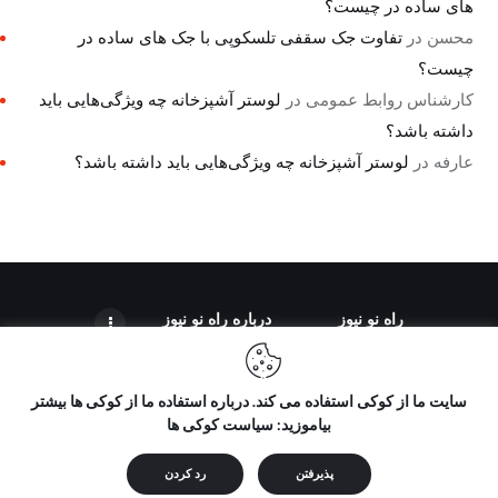
های ساده در چیست؟
محسن
در
تفاوت جک سقفی تلسکوپی با جک های ساده در
چیست؟
کارشناس روابط عمومی
در
لوستر آشپزخانه چه ویژگی‌هایی باید
داشته باشد؟
عارفه
در
لوستر آشپزخانه چه ویژگی‌هایی باید داشته باشد؟
راه نو نیوز
درباره راه‌ نو نیوز
سایت ما از کوکی استفاده می کند. درباره استفاده ما از کوکی ها بیشتر
بیاموزید: سیاست کوکی ها
تمامی حقوق مطالب برای "راه نو نیوز" محفوظ است و هرگونه کپی
برداری بدون ذکر منبع ممنوع می باشد.
پذیرفتن
رد کردن