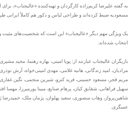
به گفته علیرضا کریم‌زاده کارگردان و تهیه‌کننده «عالیجناب»، برای
مسعودیه ضبط کرده‌اند و طراحی لباس و دکور هم کاملاً ایرانی ط
یک ویژگی مهم دیگر «عالیجناب» این است که شخصیت‌های مثبت و 
انتخاب شده‌اند.
بازیگران عالیجناب عبارتند از: پویا امینی، بهاره رهنما، مجید م
مرادیان، امید زندگانی، هانیه غلامی، مهدی امینی‌خواه، آرش نوذر
مریم قجر، مسعود حسینی، فرید کنزو، شیرین منجمی، نگین غفاری،
سهیل فراهانی، شقایق کیان، پرهام صنایع، مبینا پورمیرزا، مهسا اف
شاهین‌پرواز، وهاب منصوری، سعید پهلوان، پژمان ملک، حمیدرضا ژ
عسگری.