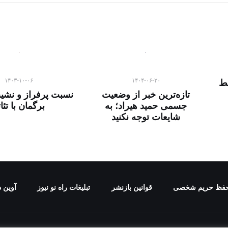
۱۴۰۳-۱۰-۰۶
۱۴۰۴-۰۶-۲۰
سط
تازه‌ترین خبر از وضعیت
نسبت پرفراز و نشیب
جسمی حمید هیراد؛ به
برگمان با تئا
شایعات توجه نکنید
فظ حریم شخصی
قوانین بازنشر
تبلیغات راه نو نیوز
آوین د