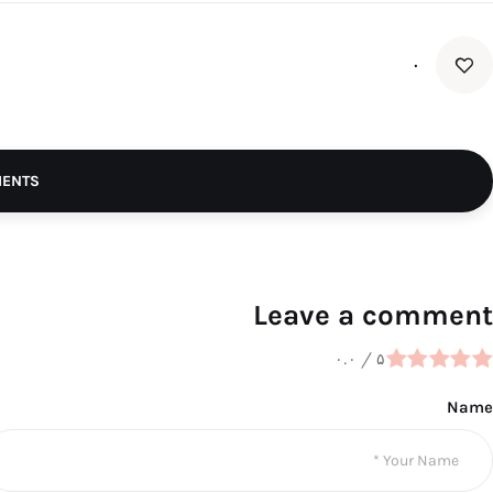
۰
MENTS
Leave a comment
۰.۰
/
۵
Name