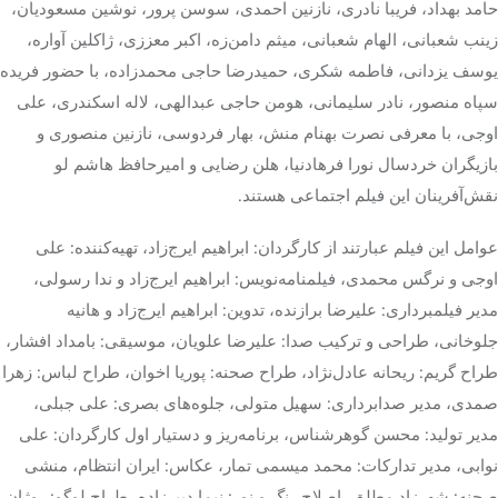
حامد بهداد، فریبا نادری، نازنین احمدی، سوسن پرور، نوشین مسعودیان،
زینب شعبانی، الهام شعبانی، میثم دامن‌زه، اکبر معززی، ژاکلین آواره،
یوسف یزدانی، فاطمه شکری، حمیدرضا حاجی محمدزاده، با حضور فریده
سپاه منصور، نادر سلیمانی، هومن حاجی عبدالهی، لاله اسکندری، علی
اوجی، با معرفی نصرت بهنام منش، بهار فردوسی، نازنین منصوری و
بازیگران خردسال نورا فرهادنیا، هلن رضایی و امیرحافظ هاشم لو
نقش‌آفرینان این فیلم اجتماعی هستند.
عوامل این فیلم عبارتند از کارگردان: ابراهیم ایرج‌زاد، تهیه‌کننده: علی
اوجی و نرگس محمدی، فیلمنامه‌نویس: ابراهیم ایرج‌زاد و ندا رسولی،
مدیر فیلمبرداری: علیرضا برازنده، تدوین: ابراهیم ایرج‌زاد و هانیه
جلوخانی، طراحی و ترکیب صدا: علیرضا علویان، موسیقی: بامداد افشار،
طراح گریم: ریحانه عادل‌نژاد، طراح صحنه: پوریا اخوان، طراح لباس: زهرا
صمدی، مدیر صدابرداری: سهیل متولی، جلوه‌های بصری: علی جبلی،
مدیر تولید: محسن گوهرشناس، برنامه‌ریز و دستیار اول کارگردان: علی
نوابی، مدیر تدارکات: محمد میسمی تمار، عکاس: ایران انتظام، منشی
صحنه: شهرزاد مطلق، اصلاح رنگ و نور: نیما دبیرزاده، طراح لوگو: روژان