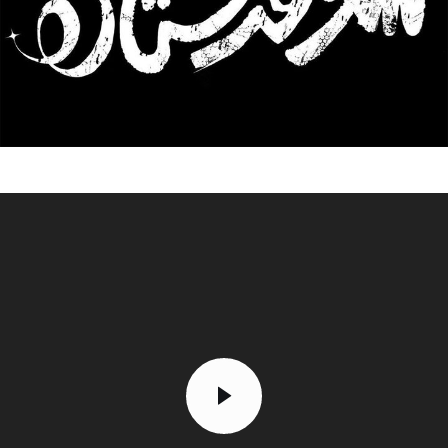
تک کده
پایگاه خبری آبان
خرید موتور ایمپلنت
مایشگر
یدیو