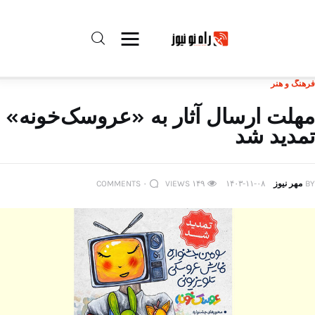
فرهنگ و هنر
راه نو نیوز
مهلت ارسال آثار به «عروسک‌خونه»
تمدید شد
درباره راه‌ نو نیوز
ارتباط با راه‌ نو نیوز
BY
مهر نیوز
۱۴۰۳-۱۱-۰۸
۱۴۹
VIEWS
۰
COMMENTS
حفظ حریم شخصی
قوانین بازنشر
تبلیغات راه نو نیوز
آوین دیلی