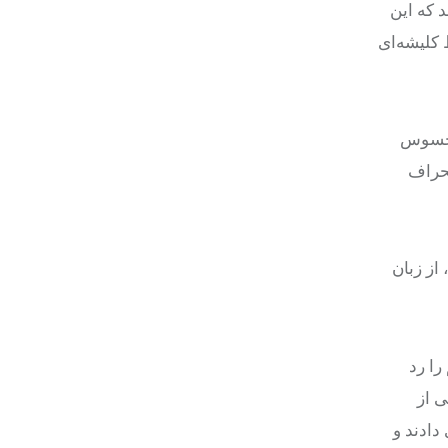
د که این
 کلیشه‌ای
محسوس
نحراف
از زبان
را رد
ی از
دادند و