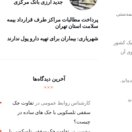
جدید ارزی بانک مرکزی
«همدستی
پرداخت مطالبات مراکز طرف قرارداد بیمه
سلامت استان تهران
شهریاری: بیماران برای تهیه دارو پول ندارند
 یک کشور
وی آن
آخرین دیدگاه‌ها
‌اند.
ند
کارشناس روابط عمومی
در
تفاوت جک
سقفی تلسکوپی با جک های ساده در
چیست؟
محسن
در
تفاوت جک سقفی تلسکوپی با