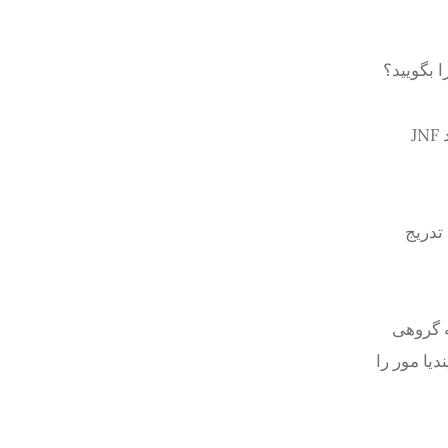
 بگویید؟
وی افزود: همه چیز را می‌پیچید و می‌پیچید تا بتوانید ریسمان‌های عروسکی‌تان را به‌عنوان مجموعه‌هایی مانند AIPAC، مانند ADL، مانند JNF
تدریج
ه گروهی
یا مور را