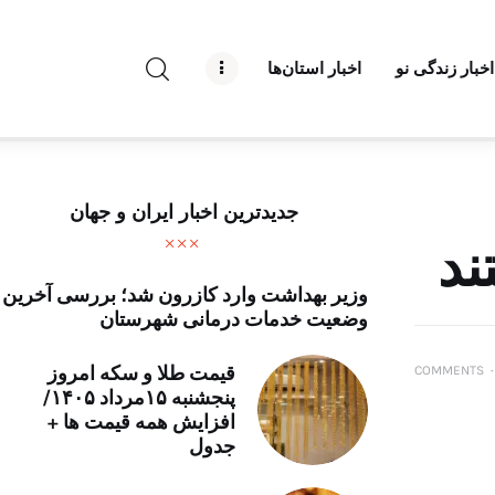
راه نو نیوز
اخبار زندگی نو
اخبار استان‌ها
درباره راه‌ نو نیوز
ارتباط با راه‌ نو نیوز
حفظ حریم شخصی
جدیدترین اخبار ایران و جهان
قوانین بازنشر
ند
وزیر بهداشت وارد کازرون شد؛ بررسی آخرین
تبلیغات راه نو نیوز
وضعیت خدمات درمانی شهرستان
آوین دیلی
قیمت طلا و سکه امروز
COMMENTS
۰
پنجشنبه ۱۵مرداد ۱۴۰۵/
تک کده
افزایش همه قیمت ها +
جدول
پایگاه خبری آبان