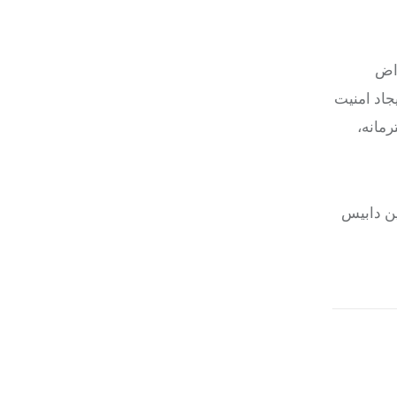
راض
جاد امنیت
رمانه،
ین دابیس