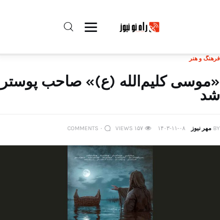
فرهنگ و هنر
راه نو نیوز
«موسی کلیم‌الله (ع)» صاحب پوستر
شد
درباره راه‌ نو نیوز
ارتباط با راه‌ نو نیوز
BY
مهر نیوز
۱۴۰۳-۱۱-۰۸
۱۵۷
VIEWS
۰
COMMENTS
حفظ حریم شخصی
قوانین بازنشر
تبلیغات راه نو نیوز
آوین دیلی