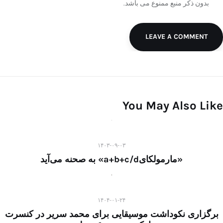
بدون ذکر منبع ممنوع می باشد.
LEAVE A COMMENT
You May Also Like
۱۴۰۳-۰۹-۰۳
«مارمولکایa+b+c/d» به صحنه می‌آید
۱۴۰۴-۰۱-۲۴
برگزاری نکوداشت موسیقایی برای محمد سریر در کنسرت