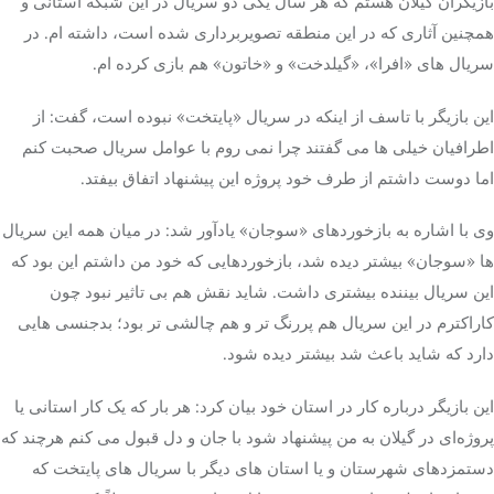
بازیگران گیلان هستم که هر سال یکی دو سریال در این شبکه استانی و
همچنین آثاری که در این منطقه تصویربرداری شده است، داشته ام. در
سریال های «افرا»، «گیلدخت» و «خاتون» هم بازی کرده ام.
این بازیگر با تاسف از اینکه در سریال «پایتخت» نبوده است، گفت: از
اطرافیان خیلی ها می گفتند چرا نمی روم با عوامل سریال صحبت کنم
اما دوست داشتم از طرف خود پروژه این پیشنهاد اتفاق بیفتد.
وی با اشاره به بازخوردهای «سوجان» یادآور شد: در میان همه این سریال
ها «سوجان» بیشتر دیده شد، بازخوردهایی که خود من داشتم این بود که
این سریال بیننده بیشتری داشت. شاید نقش هم بی تاثیر نبود چون
کاراکترم در این سریال هم پررنگ تر و هم چالشی تر بود؛ بدجنسی هایی
دارد که شاید باعث شد بیشتر دیده شود.
این بازیگر درباره کار در استان خود بیان کرد: هر بار که یک کار استانی یا
پروژه‌ای در گیلان به من پیشنهاد شود با جان و دل قبول می کنم هرچند که
دستمزدهای شهرستان و یا استان های دیگر با سریال های پایتخت که