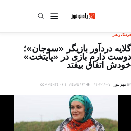
فرهنگ و هنر
راه نو نیوز
گلایه دردآور بازیگر «سوجان»؛
دوست دارم بازی در «پایتخت»
درباره راه‌ نو نیوز
خودش اتفاق بیفتد
ارتباط با راه‌ نو نیوز
BY
مهر نیوز
۱۴۰۳-۱۱-۰۷
۱۶۳
VIEWS
۰
COMMENTS
حفظ حریم شخصی
قوانین بازنشر
تبلیغات راه نو نیوز
آوین دیلی