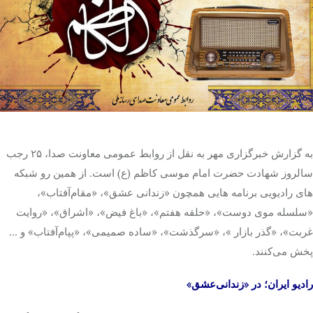
تک کده
پایگاه خبری آبان
خرید موتور ایمپلنت
به گزارش خبرگزاری مهر به نقل از روابط عمومی معاونت صدا، ۲۵ رجب
سالروز شهادت حضرت امام موسی کاظم (ع) است. از همین رو شبکه
های رادیویی برنامه هایی همچون «زندانی ‌عشق»، «مقام‌آفتاب»،
«سلسله موی دوست»، «حلقه‌ هفتم»، «باغ فیض»، «اشراق»، «روایت‌
غربت»، «گذر بازار »، «سرگذشت»، «ساده‌ صمیمی»، «پپام‌آفتاب» و …
پخش می‌کنند.
رادیو ایران؛ در «زندانی‌عشق»