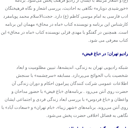
(ع) و اشعار مرتبط با ایشان از رادیو فرهنگ پخش می‌شود. برنامه
«خورشیدی دوباره» نگاهی به احادیث، بررسی اشعار و نگاه فرهیختگان
ادب فارسی به امام موسی کاظم (ع) دارد. حجت‌الاسلام محمد پویامفرد
کارشناس این برنامه و نویسنده کتاب «ماه در محاق» مهمان این برنامه
است. همچنین در گفتگو با مهدی قزلی نویسنده کتاب «ماه در محاق» این
کتاب معرفی می شود.
رادیو تهران؛ در «باغ فیض»
شبکه رادیویی تهران به زندگی، اندیشه‌ها، تبیین مظلومیت و ابعاد
شخصیت باب الحوائج می‌پردازد. مسابقه «سرچشمه» با سنجش
اطلاعات عمومی شرکت کنندگان پیرامون احکام و دوران زندگی آن
حضرت روی آنتن می‌رود . برنامه‌های «باغ فیض» با حضور مداحان و
واعظان و «باغ فردوس» با بررسی ابعاد زندگی فردی و اجتماعی ایشان
روی آنتن می‌روند. برنامه‌های «شهر زیبا»، «بام تهران» و «سعادت آباد» با
نگاهی به فضائل اخلاقی حضرت پخش می‌شود.