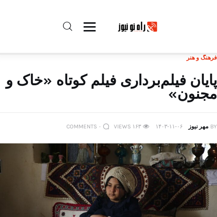
فرهنگ و هنر
راه نو نیوز
پایان فیلم‌برداری فیلم کوتاه «خاک و
مجنون»
درباره راه‌ نو نیوز
ارتباط با راه‌ نو نیوز
BY
مهر نیوز
۱۴۰۳-۱۱-۰۶
۱۶۳
VIEWS
۰
COMMENTS
حفظ حریم شخصی
قوانین بازنشر
تبلیغات راه نو نیوز
آوین دیلی