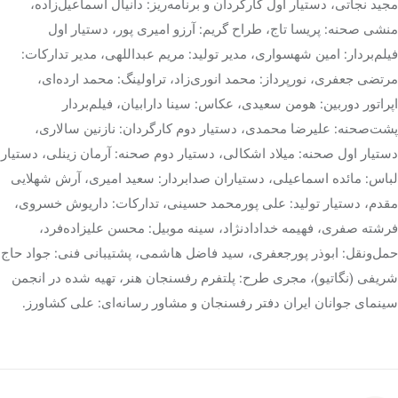
مجید نجاتی، دستیار اول کارگردان و برنامه‌ریز: دانیال اسماعیل‌زاده،
منشی صحنه: پریسا تاج، طراح گریم: آرزو امیری پور، دستیار اول
فیلم‌بردار: امین شهسواری، مدیر تولید: مریم عبداللهی، مدیر تدارکات:
مرتضی جعفری، نورپرداز: محمد انوری‌زاد، تراولینگ: محمد ارده‌ای،
اپراتور دوربین: هومن سعیدی، عکاس: سینا دارابیان، فیلم‌بردار
پشت‌صحنه: علیرضا محمدی، دستیار دوم کارگردان: نازنین سالاری،
دستیار اول صحنه: میلاد اشکالی، دستیار دوم صحنه: آرمان زینلی، دستیار
لباس: مائده اسماعیلی، دستیاران صدابردار: سعید امیری، آرش شهلایی
مقدم، دستیار تولید: علی ‌پورمحمد حسینی، تدارکات: داریوش خسروی،
فرشته صفری، فهیمه خدادادنژاد، سینه موبیل: محسن علیزاده‌فرد،
حمل‌ونقل: ابوذر پورجعفری، سید فاضل هاشمی، پشتیبانی فنی: جواد حاج
شریفی (نگاتیو)، مجری طرح: پلتفرم رفسنجان هنر، تهیه شده در انجمن
سینمای جوانان ایران دفتر رفسنجان و مشاور رسانه‌ای: علی کشاورز.