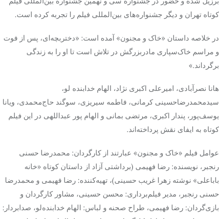
برزیل شده و حضور در جشنواره سی و نهمین جشنواره بین‌المللی فیلم
کوتاه تهران و دیگر جشنواره‌های بین‌المللی فیلم را تجربه کرده است.
در خلاصه داستان «خاک و مجنون» آمده است: «دختربچه‌ای، پس از فوت
و مراسم خاک‌سپاری مادربزرگش در تلاش است تا او را به زندگی
برگرداند.»
هانا نصرآبادی، امیرعلی اکبری نژاد، الهام خدابنده لو،
سیدمحمدرضاحسینی کرمانی، فاطمه سیریزی، سوگند حاج‌محمدی، ویانا
یوسف‌پور، پندار اکبری، مرتضی بمانی و الهام پور عبداللهی در این فیلم
کوتاه به ایفای نقش پرداخته‌اند.
عوامل فیلم «خاک و مجنون» عبارتند از کارگردان: محمدرضا حسنی
رنجبر، نویسنده: رضا فهیمی (برداشتی آزاد از داستان کوتاه «خانه
باباعلی» نوشته زهرا غریب حسینی)، تهیه‌کننده: رضا فهیمی و محمدرضا
حسنی رنجبر، مدیر فیلم‌برداری: محسن حسینی، مشاور کارگردان و
بازی‌گردان: رضا فهیمی، طراح صحنه و لباس: الهام خدابنده‌لو، صدابردار: