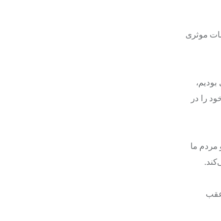
قدامات موثری
بودیم،
ود را در
 مردم ما
کند.
 عقب