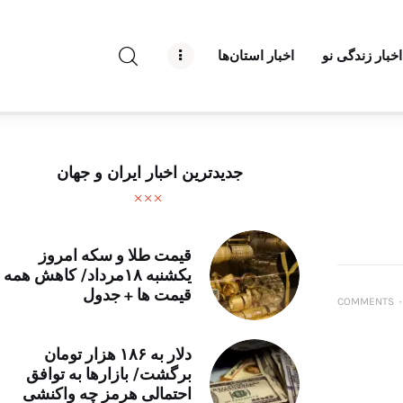
راه نو نیوز
اخبار زندگی نو
اخبار استان‌ها
درباره راه‌ نو نیوز
ارتباط با راه‌ نو نیوز
حفظ حریم شخصی
جدیدترین اخبار ایران و جهان
قوانین بازنشر
تبلیغات راه نو نیوز
قیمت طلا و سکه امروز
یکشنبه ۱۸مرداد/ کاهش همه
آوین دیلی
قیمت ها + جدول
COMMENTS
۰
تک کده
دلار به ۱۸۶ هزار تومان
برگشت/ بازارها به توافق
پایگاه خبری آبان
احتمالی هرمز چه واکنشی