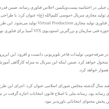
 جبلی در اختتامیه بیست‌ویکمین اجلاس فناوری رسانه، ضمن قدردا
ی تولید مجازی سریال «موسی کلیم‌الله (ع)» عنوان کرد: با طراحی
فنی سازمان برای اولین بار در ایران، سریال الف ویژه با استفاده از فناوری تولید مجازی l Production
بزرگترین و منحصر به فرد ترین طرح‌های تولید با مدیریت هوشمند حوزه فنی سازمان و بزرگترین
در صرفه‌جویی تولیدات فاخر تلویزیونی دانست و افزود: این ابرپرو
متحول خواهد کرد. ضمن اینکه این سریال به منزله کارگاهی آموز
هموار خواهد کرد.
شاره به آماده‌سازی ۲۰۸ کانال تلویزیونی در انتخابات ۱۱ اسفند سال گذشته مجلس شورای اسلامی عنوان کرد: اجرای ا
رسانه بود. رسانه ملی با اصلاح قانون انتخابات اجازه گرفت در تب
پخش محتوای انتخاباتی باورپذیر نبود.