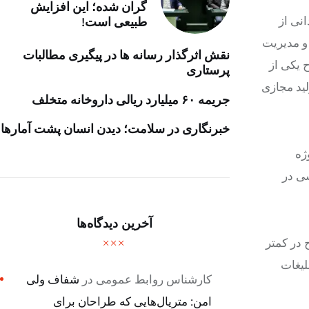
گران شده؛ این افزایش
نی از
طبیعی است!
 و مدیریت
نقش اثرگذار رسانه ها در پیگیری مطالبات
Virtua تولید می‌شود. این طرح یکی از
پرستاری
 استودیوی VFX آسیا برای فناوری تولید مجازی
جریمه ۶۰ میلیارد ریالی داروخانه متخلف
خبرنگاری در سلامت؛ دیدن انسان پشت آمارها
ژه
شی در
آخرین دیدگاه‌ها
ین طرح در کمتر
لیغات
کارشناس روابط عمومی
در
شفاف ولی
امن: متریال‌هایی که طراحان برای